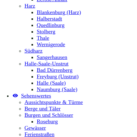
Harz
Blankenburg (Harz)
Halberstadt
Quedlinburg
Stolberg
Thale
Wernigerode
Südharz
Sangerhausen
Halle-Saale-Unstrut
Bad Dürrenberg
Freyburg (Unstrut)
Halle (Saale)
Naumburg (Saale)
Sehenswertes
Aussichtspunkte & Türme
Berge und Täler
Burgen und Schlösser
Roseburg
Gewässer
Ferienstraßen