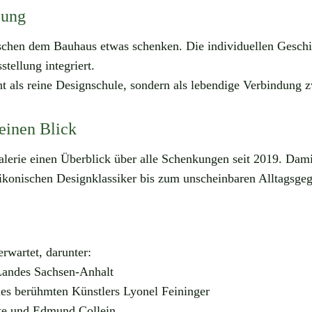
lung
chen dem Bauhaus etwas schenken. Die individuellen Geschich
tellung integriert.
cht als reine Designschule, sondern als lebendige Verbindun
 einen Blick
alerie einen Überblick über alle Schenkungen seit 2019. Dam
 ikonischen Designklassiker bis zum unscheinbaren Alltagsge
rwartet, darunter:
 Landes Sachsen-Anhalt
des berühmten Künstlers Lyonel Feininger
tte und Edmund Collein