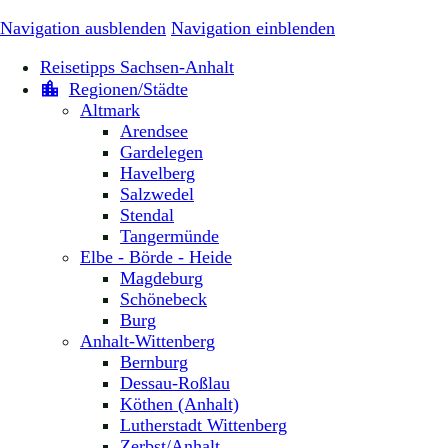
Navigation ausblenden
Navigation einblenden
Reisetipps Sachsen-Anhalt
Regionen/Städte
Altmark
Arendsee
Gardelegen
Havelberg
Salzwedel
Stendal
Tangermünde
Elbe - Börde - Heide
Magdeburg
Schönebeck
Burg
Anhalt-Wittenberg
Bernburg
Dessau-Roßlau
Köthen (Anhalt)
Lutherstadt Wittenberg
Zerbst/Anhalt