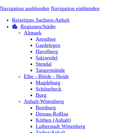
Navigation ausblenden
Navigation einblenden
Reisetipps Sachsen-Anhalt
Regionen/Städte
Altmark
Arendsee
Gardelegen
Havelberg
Salzwedel
Stendal
Tangermünde
Elbe - Börde - Heide
Magdeburg
Schönebeck
Burg
Anhalt-Wittenberg
Bernburg
Dessau-Roßlau
Köthen (Anhalt)
Lutherstadt Wittenberg
Zerbst/Anhalt