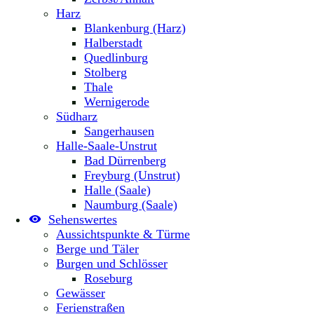
Harz
Blankenburg (Harz)
Halberstadt
Quedlinburg
Stolberg
Thale
Wernigerode
Südharz
Sangerhausen
Halle-Saale-Unstrut
Bad Dürrenberg
Freyburg (Unstrut)
Halle (Saale)
Naumburg (Saale)
Sehenswertes
Aussichtspunkte & Türme
Berge und Täler
Burgen und Schlösser
Roseburg
Gewässer
Ferienstraßen