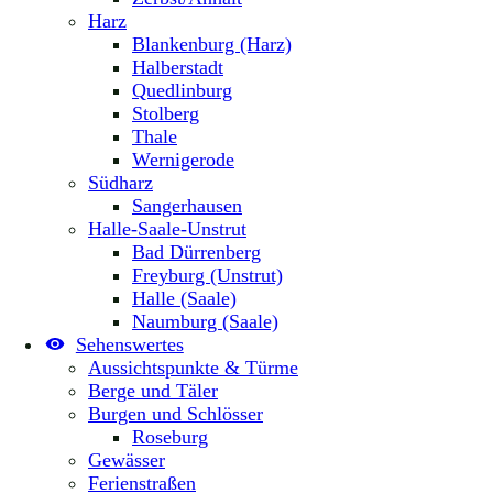
Harz
Blankenburg (Harz)
Halberstadt
Quedlinburg
Stolberg
Thale
Wernigerode
Südharz
Sangerhausen
Halle-Saale-Unstrut
Bad Dürrenberg
Freyburg (Unstrut)
Halle (Saale)
Naumburg (Saale)
Sehenswertes
Aussichtspunkte & Türme
Berge und Täler
Burgen und Schlösser
Roseburg
Gewässer
Ferienstraßen