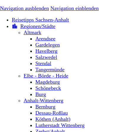
Navigation ausblenden
Navigation einblenden
Reisetipps Sachsen-Anhalt
Regionen/Städte
Altmark
Arendsee
Gardelegen
Havelberg
Salzwedel
Stendal
Tangermünde
Elbe - Börde - Heide
Magdeburg
Schönebeck
Burg
Anhalt-Wittenberg
Bernburg
Dessau-Roßlau
Köthen (Anhalt)
Lutherstadt Wittenberg
Zerbst/Anhalt