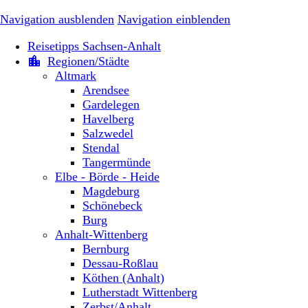
Navigation ausblenden
Navigation einblenden
Reisetipps Sachsen-Anhalt
Regionen/Städte
Altmark
Arendsee
Gardelegen
Havelberg
Salzwedel
Stendal
Tangermünde
Elbe - Börde - Heide
Magdeburg
Schönebeck
Burg
Anhalt-Wittenberg
Bernburg
Dessau-Roßlau
Köthen (Anhalt)
Lutherstadt Wittenberg
Zerbst/Anhalt