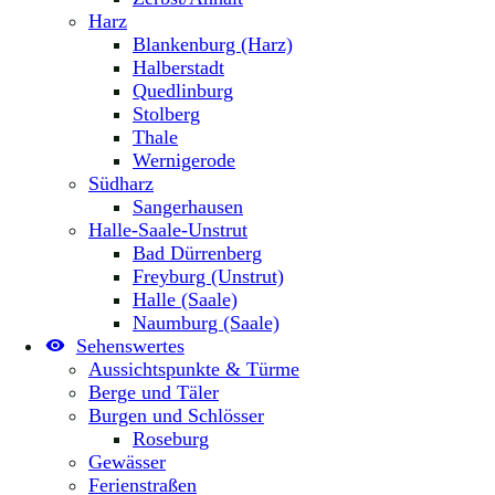
Harz
Blankenburg (Harz)
Halberstadt
Quedlinburg
Stolberg
Thale
Wernigerode
Südharz
Sangerhausen
Halle-Saale-Unstrut
Bad Dürrenberg
Freyburg (Unstrut)
Halle (Saale)
Naumburg (Saale)
Sehenswertes
Aussichtspunkte & Türme
Berge und Täler
Burgen und Schlösser
Roseburg
Gewässer
Ferienstraßen