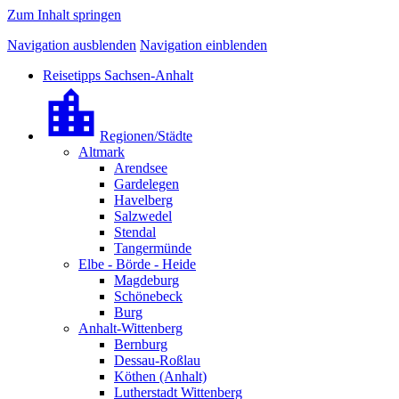
Zum Inhalt springen
Navigation ausblenden
Navigation einblenden
Reisetipps Sachsen-Anhalt
Regionen/Städte
Altmark
Arendsee
Gardelegen
Havelberg
Salzwedel
Stendal
Tangermünde
Elbe - Börde - Heide
Magdeburg
Schönebeck
Burg
Anhalt-Wittenberg
Bernburg
Dessau-Roßlau
Köthen (Anhalt)
Lutherstadt Wittenberg