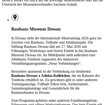
Besuch immer ein Blick auf die jeweilige Museumsseite oder auf die
Übersicht des Museumsverbandes Sachsen-Anhalt.
Bauhaus Museum Dessau
In Dessau steht der Internationale Museumstag 2026 ganz im
Zeichen von Bauhaus, Teilhabe und Jubiläumsjahr. Die
Stiftung Bauhaus Dessau lädt am 17. Mai 2026 mit
Führungen, Workshops und freiem Eintritt in das Bauhaus
Museum Dessau ein. Im Mittelpunkt steht außerdem eine
Jubiläums-Tombola zugunsten des inklusiven
Vermittlungsprogramms „Neue Verbindungen“.
Besonders spannend ist die Verbindung zur limitierten
Bauhaus Dessau x Adidas-Kollektion
, die im Rahmen der
Tombola erhältlich ist. Zu gewinnen gibt es unter anderem
Trainingsanzüge, Fußball-Trikot-Sets, Ateliermäntel,
Sammlungskataloge und Gesamttickets für die
Bauhausbauten in Dessau.
Zum Programm gehören unter anderem Familienangebote,
Führungen und offene Werkstattformate. Der freie Eintritt gilt